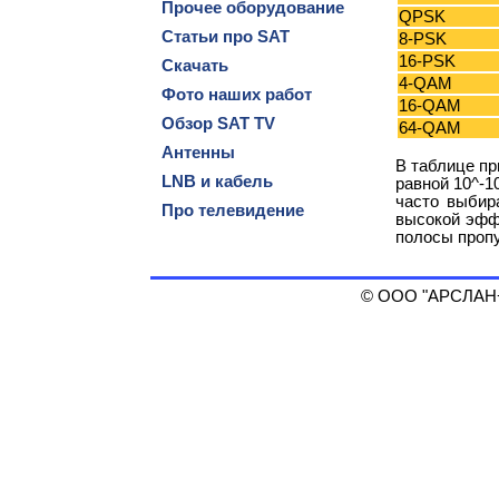
Прочее оборудование
QPSK
Статьи про SAT
8-PSK
16-PSK
Скачать
4-QAM
Фото наших работ
16-QAM
Обзор SAT TV
64-QAM
Антенны
В таблице пр
LNB и кабель
равной 10^-1
часто выбир
Про телевидение
высокой эфф
полосы пропу
© ООО "АРСЛАН+",