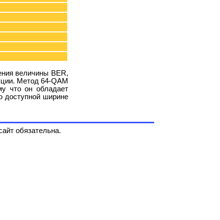
ения величины BER,
ляции. Метод 64-QAM
му что он обладает
о доступной ширине
сайт обязательна.