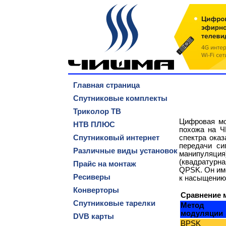
Главная страница
Спутниковые комплекты
Триколор ТВ
Цифровая мо
НТВ ПЛЮС
похожа на Ч
Спутниковый интернет
спектра ока
передачи си
Различные виды установок
манипуляция
(квадратурна
Прайс на монтаж
QPSK. Он име
Ресиверы
к насыщению,
Конверторы
Сравнение 
Спутниковые тарелки
Метод
модуляции
DVB карты
BPSK