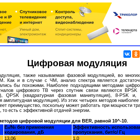
Цифровая модуляция
дуляция, также называемая фазовой модуляцией, во многих
М. Как и в случае с ЧМ, анализ спектра является достато
зались бы похожими. Наиболее подходящими методами цифро
гналов цифрового ТВ через спутник связи являются BPSK 
), QPSK (квадратурная фазовая манипуляция), 8-PSK и,
я амплитудная модуляция). Из этих четырех методов наиболее
ет преимущество, поскольку может работать при мощности тра
 то есть с эффективной отдачей энергии.
методов цифровой модуляции для BER, равной 10^-10.
E
/N
без применения
Эффективность использова
b
0
кодирования, дБ
пропускания, бит/с/ Гц
13,06
1,0