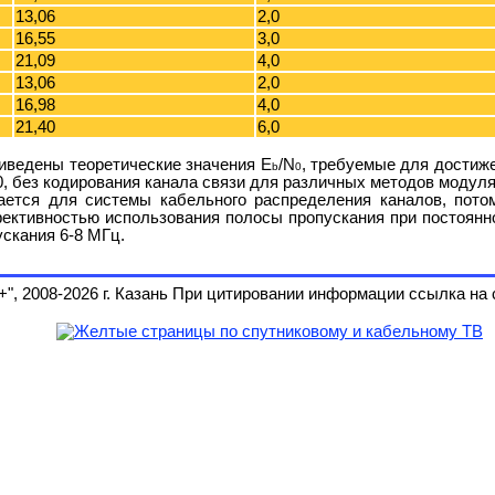
13,06
2,0
16,55
3,0
21,09
4,0
13,06
2,0
16,98
4,0
21,40
6,0
иведены теоретические значения E
/N
, требуемые для достиж
b
0
0, без кодирования канала связи для различных методов моду
ается для системы кабельного распределения каналов, пото
ективностью использования полосы пропускания при постоянн
скания 6-8 МГц.
 2008-2026 г. Казань При цитировании информации ссылка на 