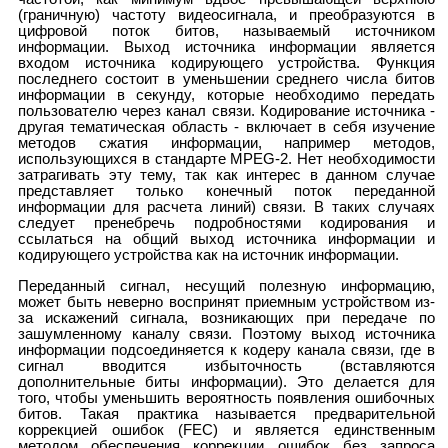
(граничную) частоту видеосигнала, и преобразуются в
цифровой поток битов, называемый источником
информации. Выход источника информации является
входом источника кодирующего устройства. Функция
последнего состоит в уменьшении среднего числа битов
информации в секунду, которые необходимо передать
пользователю через кaнал связи. Кодирование источника -
другая тематическая область - включает в себя изучение
методов сжатия информации, например методов,
использующихся в стандарте MPEG-2. Нет необходимости
затрагивать эту тему, так как интерес в данном случае
представляет только конечный поток переданной
информации для расчета линий) связи. В таких случаях
следует пренебречь подробностями кодирования и
ссылаться на общий выход источника информации и
кодирующего устройства как на источник информации.
Переданный сигнал, несущий полезную информацию,
может быть неверно воспринят приемным устройством из-
за искажений сигнала, возникающих при передаче по
зашумленному каналу связи. Поэтому выход источника
информации подсоединяется к кодеру канала связи, где в
сигнал вводится избыточность (вставляются
дополнительные биты информации). Это делается для
того, чтобы уменьшить вероятность появления ошибочных
битов. Такая практика называется предварительной
коррекцией ошибок (FEC) и является единственным
методом обеспечения коррекции ошибок без запроса