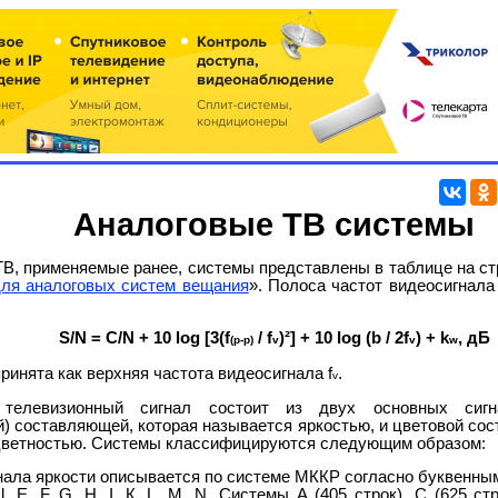
Аналоговые ТВ системы
В, применяемые ранее, системы представлены в таблице на ст
для аналоговых систем вещания
». Полоса частот видеосигнала
S/N = C/N + 10 log [3(f
/ f
)²] + 10 log (b / 2f
) + k
, дБ
(p-p)
v
v
w
ринята как верхняя частота видеосигнала f
.
v
 телевизионный сигнал состоит из двух основных сигна
) составляющей, которая называется яркостью, и цветовой со
цветностью. Системы классифицируются следующим образом:
нала яркости описывается по системе МККР согласно буквенны
l, Е, F, G, Н, I, К, L, М, N. Системы А (405 строк), С (625 ст