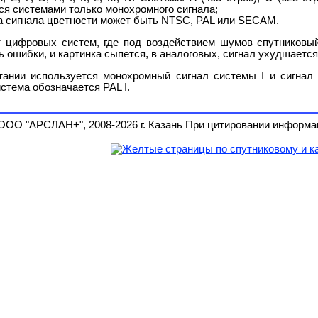
ся системами только монохромного сигнала;
а сигнала цветности может быть NTSC, PAL или SECAM.
т цифровых систем, где под воздействием шумов спутниковы
 ошибки, и картинка сыпется, в аналоговых, сигнал ухудшается
тании используется монохромный сигнал системы I и сигнал
истема обозначается PAL I.
ООО "АРСЛАН+", 2008-2026 г. Казань При цитировании информац