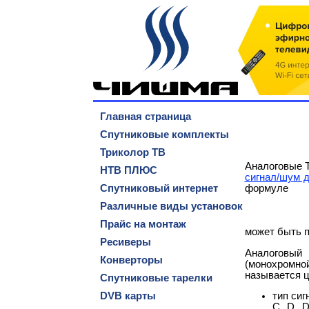
Главная страница
Спутниковые комплекты
Триколор ТВ
Аналоговые Т
НТВ ПЛЮС
сигнал/шум 
Спутниковый интернет
формуле
Различные виды установок
Прайс на монтаж
может быть п
Ресиверы
Аналоговый
Конверторы
(монохромной
называется 
Спутниковые тарелки
DVB карты
тип сиг
С, D, D