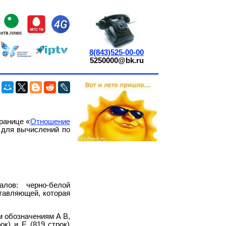
8(843)525-00-00
5250000@bk.ru
ранице «
Отношение
 для вычислений по
лов: черно-белой
ставляющей, которая
м обозначениям А В,
рок) и Е (819 строк)