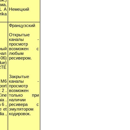
ма,
L A
Немецкий
ika
Французский
Открытые
каналы -
просмотр
ный
возможен с
нал
любым
06)
ресивером.
lue)
RTE
Закрытые
, M6
каналы -
port
просмотр
 2 .
возможен
Cine
только при
ia .
наличии
 6 ,
ресивера с
e et
эмулятором
ia ,
кодировок.