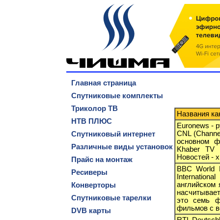
Главная страница
Спутниковые комплекты
Триколор ТВ
Названия кан
НТВ ПЛЮС
Euronews - р
CNL (Channel
Спутниковый интернет
основном ф
Различные виды установок
Khaber TV 
Новостей - 
Прайс на монтаж
BBC World 
Ресиверы
Internatio
английском 
Конверторы
насчитывает
Спутниковые тарелки
это семь ф
фильмов с в
DVB карты
RTL Deutsch