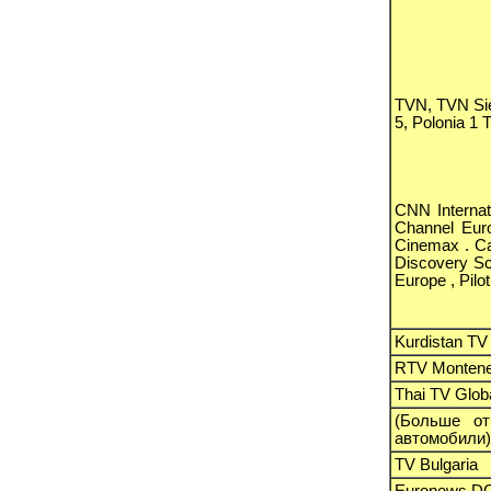
TVN, TVN Sie
5, Polonia 1
CNN Internat
Channel Euro
Cinemax . Ca
Discovery Sci
Europe , Pilo
Kurdistan TV
RTV Montene
Thai TV Glob
(Больше от
автомобили)
TV Bulgaria
Еuronews DC