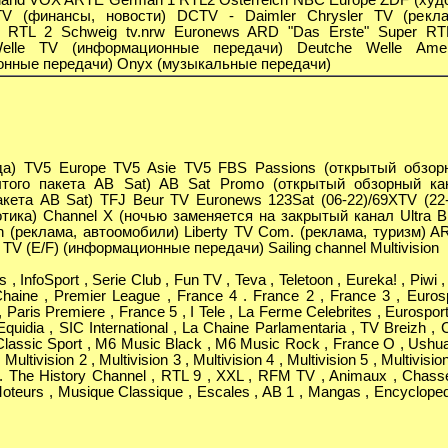
TV (финансы, новости) DCTV - Daimler Chrysler TV (рекла
) RTL 2 Schweig tv.nrw Euronews ARD "Das Erste" Super RT
elle TV (информационные передачи) Deutche Welle Amer
нные передачи) Onyx (музыкальные передачи)
да) TV5 Europe TV5 Asie TV5 FBS Passions (открытый обзор
ытого пакета AB Sat) AB Sat Promo (открытый обзорный ка
акета AB Sat) TFJ Beur TV Euronews 123Sat (06-22)/69XTV (22-
отика) Channel X (ночью заменяется на закрытый канал Ultra B
 (реклама, автоомобили) Liberty TV Com. (реклама, туризм) A
e TV (E/F) (информационные передачи) Sailing channel Multivision
 , InfoSport , Serie Club , Fun TV , Teva , Teletoon , Eureka! , Piwi 
Chaine , Premier League , France 4 . France 2 , France 3 , Euros
, Paris Premiere , France 5 , I Tele , La Ferme Celebrites , Eurosport
uidia , SIC International , La Chaine Parlamentaria , TV Breizh , 
Classic Sport , M6 Music Black , M6 Music Rock , France O , Ushua
 Multivision 2 , Multivision 3 , Multivision 4 , Multivision 5 , Multivision
7 . The History Channel , RTL 9 , XXL , RFM TV , Animaux , Chass
oteurs , Musique Classique , Escales , AB 1 , Mangas , Encycloped