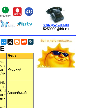
8(843)525-00-00
5250000@bk.ru
 E
Язык
усс.
м, в
мы)
Русский
гих
CNN
 на
ird
Английский
on -
ных
ж.)