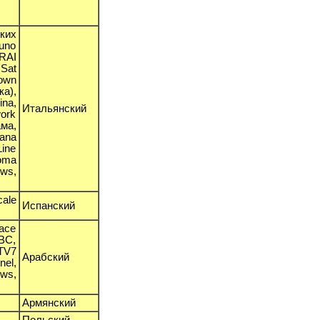
ких
tuno
/RAI
 Sat
own
ка),
ina,
Итальянский
work
ма,
iana
Line
Roma
ews,
cale
Испанский
ace
MBC,
TV7
Арабский
nel,
ews,
Армянский
Польский