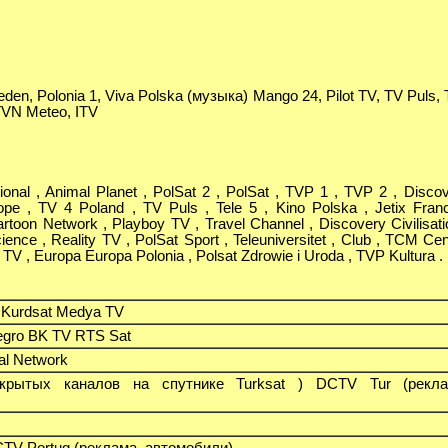
den, Polonia 1, Viva Polska (музыка) Mango 24, Pilot TV, TV Puls, 
 TVN Meteo, ITV
ional , Animal Planet , PolSat 2 , PolSat , TVP 1 , TVP 2 , Disco
pe , TV 4 Poland , TV Puls , Tele 5 , Kino Polska , Jetix Fran
rtoon Network , Playboy TV , Travel Channel , Discovery Civilisati
ence , Reality TV , PolSat Sport , Teleuniversitet , Club , TCM Cen
t TV , Europa Europa Polonia , Polsat Zdrowie i Uroda , TVP Kultura .
 Kurdsat Medya TV
gro BK TV RTS Sat
al Network
крытых каналов на спутнике Turksat ) DCTV Tur (рекла
TV Portug (реклама, автомобили)