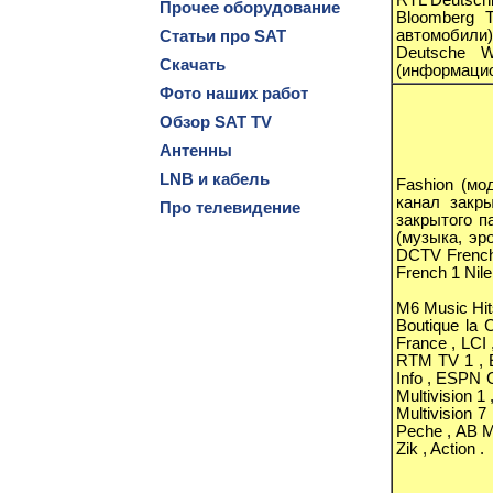
Прочее оборудование
Bloomberg 
автомобили
Статьи про SAT
Deutsche W
Скачать
(информацио
Фото наших работ
Обзор SAT TV
Антенны
LNB и кабель
Fashion (мо
канал закр
Про телевидение
закрытого п
(музыка, эр
DCTV French
French 1 Nil
M6 Music Hits
Boutique la 
France , LCI 
RTM TV 1 , Eq
Info , ESPN 
Multivision 1 ,
Multivision 
Peche , AB M
Zik , Action .