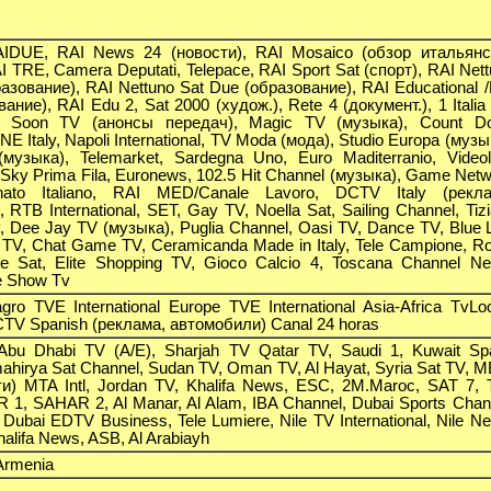
IDUE, RAI News 24 (новости), RAI Mosaico (обзор итальянс
I TRE, Camera Deputati, Telepace, RAI Sport Sat (спорт), RAI Net
азование), RAI Nettuno Sat Due (образование), RAI Educational 
ание), RAI Edu 2, Sat 2000 (худож.), Rete 4 (документ.), 1 Italia
ng Soon TV (анонсы передач), Magic TV (музыка), Сount D
E Italy, Napoli International, TV Moda (мода), Studio Europa (музы
 (музыка), Telemarket, Sardegna Uno, Euro Maditerranio, Videol
Sky Prima Fila, Euronews, 102.5 Hit Channel (музыка), Game Net
nato Italiano, RAI MED/Canale Lavoro, DCTV Italy (рекла
 RTB International, SET, Gay TV, Noella Sat, Sailing Channel, Tiz
tv, Dee Jay TV (музыка), Puglia Channel, Oasi TV, Dance TV, Blue 
 TV, Chat Game TV, Ceramicanda Made in Italy, Tele Campione, 
te Sat, Elite Shopping TV, Gioco Calcio 4, Toscana Channel N
ve Show Tv
gro TVE International Europe TVE International Asia-Africa TvLo
TV Spanish (реклама, автомобили) Canal 24 horas
 Abu Dhabi TV (A/E), Sharjah TV Qatar TV, Saudi 1, Kuwait Sp
ahirya Sat Channel, Sudan TV, Oman TV, Al Hayat, Syria Sat TV, 
и) MTA Intl, Jordan TV, Khalifa News, ESC, 2M.Maroc, SAT 7, 
 1, SAHAR 2, Al Manar, Al Alam, IBA Channel, Dubai Sports Chan
Dubai EDTV Business, Tele Lumiere, Nile TV International, Nile N
alifa News, ASB, Al Arabiayh
 Armenia