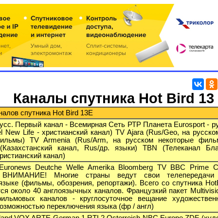
Каналы спутника Hot Bird 13
алов спутника Hot Bird 13E
усс. Первый канал - Всемирная Сеть РТР Планета Eurosport - р
 New Life - христианский канал) TV Ajara (Rus/Geo, на русско
ильмы) TV Armenia (Rus/Arm, на русском некоторые филь
(Казахстанский канал, Rus/др. языки) TBN (Телеканал Бла
христианский канал)
Euronews Deutche Welle Amerika Bloomberg TV BBC Prime 
nal ВНИМАНИЕ! Многие страны ведут свои телепередачи
языке (фильмы, обозрения, репортажи). Всего со спутника HotB
ся около 40 англоязычных каналов. Французкий пакет Multivisi
ильмовых каналов - круглосуточное вещание художествен
озможностью переключения языка (фр / англ)
land VOX ARTE German 1 RTL2 Osterreich NBC Europe ZDF (худо