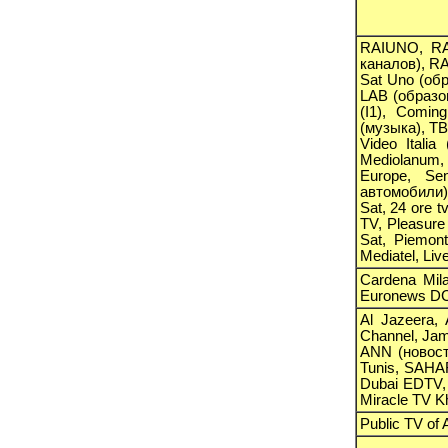
RAIUNO, RA
каналов), RA
Sat Uno (обр
LAB (образов
(I1), Comi
(музыка), TBN
Video Italia
Mediolanum, 
Europe, Se
автомобили),
Sat, 24 ore 
TV, Pleasure
Sat, Piemon
Mediatel, Li
Cardena Mila
Euronews DC
Al Jazeera,
Channel, Jam
ANN (новост
Tunis, SAHAR
Dubai EDTV, 
Miracle TV Kh
Public TV of