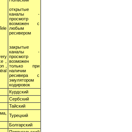
открытые
каналы -
просмотр
возможен с
Tele
любым
ресивером
закрытые
каналы -
very
просмотр
ce ,
возможен
on ,
только при
tral
наличии
ресивера с
эмулятором
кодировок
Курдский
Сербский
Тайский
ма,
Турецкий
Болгарский
Португальский