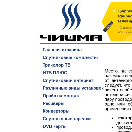
Главная страница
Спутниковые комплекты
Триколор ТВ
Место, где с
НТВ ПЛЮС
наземная пер
Спутниковый интернет
от антенног
следует, что
Различные виды установок
ничего особ
антенной сис
Прайс на монтаж
пару проводо
Ресиверы
одно или о
применения 
Конверторы
некотор
Спутниковые тарелки
достигн
DVB карты
провод
характ