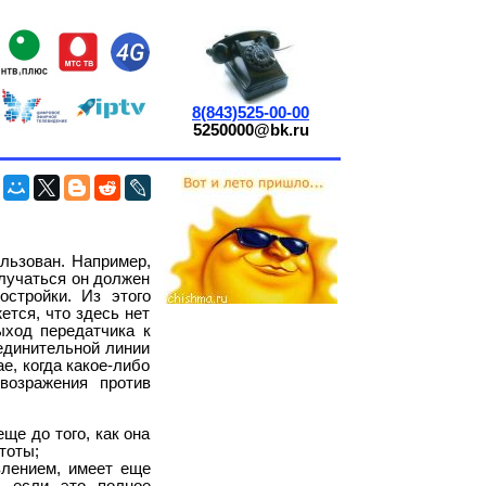
8(843)525-00-00
5250000@bk.ru
ользован. Например,
злучаться он должен
остройки. Из этого
ется, что здесь нет
ыход передатчика к
единительной линии
е, когда какое-либо
возражения против
ще до того, как она
тоты;
влением, имеет еще
, если это полное