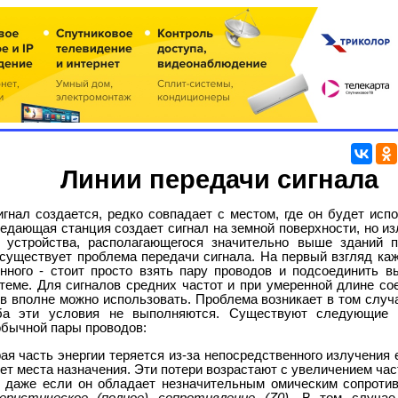
Линии передачи сигнала
игнал создается, редко совпадает с местом, где он будет исп
едающая станция создает сигнал на земной поверхности, но и
о устройства, располагающегося значительно выше зданий п
 существует проблема передачи сигнала. На первый взгляд каж
енного - стоит просто взять пару проводов и подсоединить в
теме. Для сигналов средних частот и при умеренной длине со
в вполне можно использовать. Проблема возникает в том случа
ба эти условия не выполняются. Существуют следующие 
обычной пары проводов:
ая часть энергии теряется из-за непосредственного излучения е
ет места назначения. Эти потери возрастают с увеличением час
, даже если он обладает незначительным омическим сопроти
еристическое (полное) сопротивление (Z0)
. В том случае