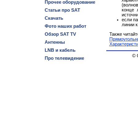
Прочее оборудование
(волно
конце 
Статьи про SAT
источни
Скачать
если п
линии к
Фото наших работ
Также читайт
Обзор SAT TV
Прямоугольн
Антенны
Характерист
LNB и кабель
© 
Про телевидение