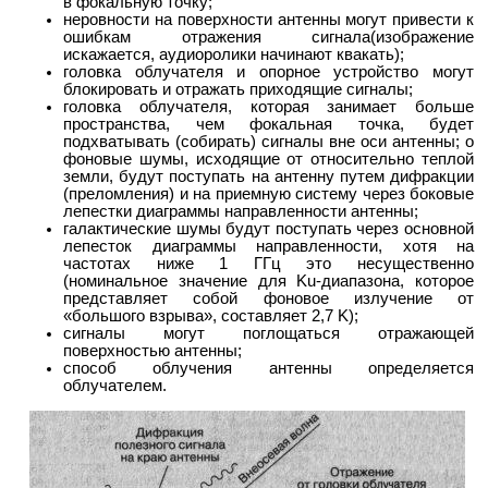
в фокальную точку;
неровности на поверхности антенны могут привести к
ошибкам отражения сигнала(изображение
искажается, аудиоролики начинают квакать);
головка облучателя и опорное устройство могут
блокировать и отражать приходящие сигналы;
головка облучателя, которая занимает больше
пространства, чем фокальная точка, будет
подхватывать (собирать) сигналы вне оси антенны; о
фоновые шумы, исходящие от относительно теплой
земли, будут поступать на антенну путем дифракции
(преломления) и на приемную систему через боковые
лепестки диаграммы направленности антенны;
галактические шумы будут поступать через основной
лепесток диаграммы направленности, хотя на
частотах ниже 1 ГГц это несущественно
(номинальное значение для Ku-диапазона, которое
представляет собой фоновое излучение от
«большого взрыва», составляет 2,7 K);
сигналы могут поглощаться отражающей
поверхностью антенны;
способ облучения антенны определяется
облучателем.